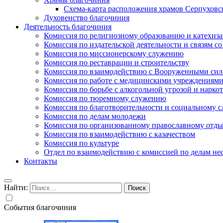
Схема-карта расположения храмов Серпуховс
Духовенство благочиния
Деятельность благочиния
Комиссия по религиозному образованию и катехиз
Комиссия по издательской деятельности и связям 
Комиссия по миссионерскому служению
Комиссия по реставрации и строительству
Комиссия по взаимодействию с Вооруженными сил
Комиссия по работе с медицинскими учреждениям
Комиссия по борьбе с алкогольной угрозой и нарко
Комиссия по тюремному служению
Комиссия по благотворительности и социальному 
Комиссия по делам молодежи
Комиссия по организованному православному отдых
Комиссия по взаимодействию с казачеством
Комиссия по культуре
Отдел по взаимодействию с комиссией по делам н
Контакты
Найти:
События благочиния