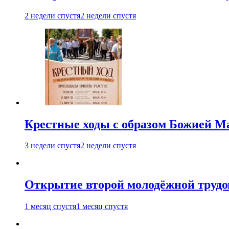
2 недели спустя
2 недели спустя
Крестные ходы с образом Божией М
3 недели спустя
2 недели спустя
Открытие второй молодёжной трудов
1 месяц спустя
1 месяц спустя