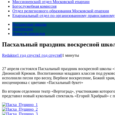
Миссионерский отдел Московской епархии
Богослужебная комиссия
Отдел религиозного образования Московской епархии
Епархиальный отдел по организованному православному
Воскресные школы
Интересное
Новости приходов
Пасхальный праздник воскресной школ
Redaktor
1 год спустя
1 год спустя
0
1 минуты
27 апреля состоялся Пасхальный праздник воскресной школы «
Дионисий Крюков. Воспитанники младших классов под руково
исполнили песни про весну, Вербное воскресение, Божий храм,
инсценировка с цветами «Пасхальный букет»
Во втором отделении театр «Вертоград», участниками которог
представил новый кукольный спектакль «Егорий Храбрый» с пе