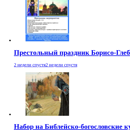
Престольный праздник Борисо-Глебс
2 недели спустя
2 недели спустя
Набор на Библейско-богословские к