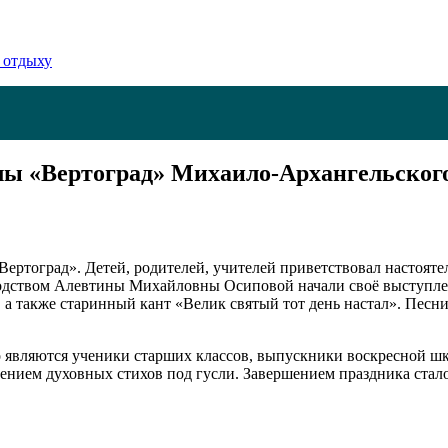
 отдыху
ы «Вертоград» Михаило-Архангельского
Вертоград». Детей, родителей, учителей приветствовал настоят
дством Алевтины Михайловны Осиповой начали своё выступлени
 а также старинный кант «Велик святый тот день настал». Песн
о являются ученики старших классов, выпускники воскресной ш
нием духовных стихов под гусли. Завершением праздника стало 