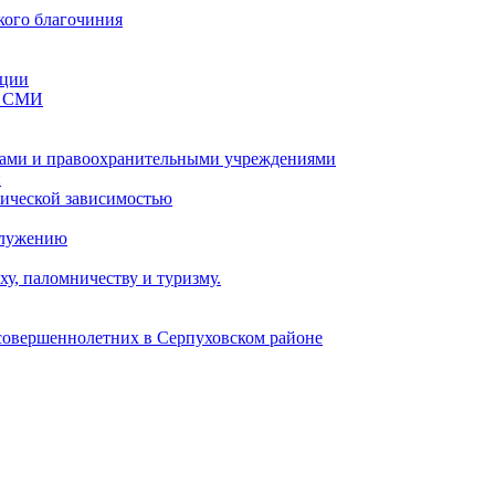
кого благочиния
ации
со СМИ
ами и правоохранительными учреждениями
и
тической зависимостью
служению
у, паломничеству и туризму.
есовершеннолетних в Серпуховском районе