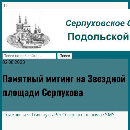
02.08.2023
Памятный митинг на Звездной
площади Серпухова
Поделиться
Твитнуть
Pin
Отпр. по эл. почте
SMS