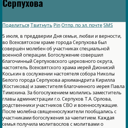
Серпухова
Поделиться
Твитнуть
Pin
Отпр. по эл. почте
SMS
5 июля, в преддверии Дня семьи, любви и верности,
во Всехсвятском храме города Серпухова был
совершён молебен об участниках специальной
военной операции. Богослужение совершил
благочинный Серпуховского церковного округа,
настоятель Всехсвятского храма иерей Дионисий
Коськин в сослужении настоятеля собора Николы
Белого города Серпухова архимандрита Кирилла
(Костикова) и заместителя благочинного иерея Павла
Тимохина. За богослужением молились заместитель
главы администрации г.о. Серпухов Т.А. Орлова,
родственники участников СВО и военнослужащие.
После молебна священнослужители пообщались с
участниками богослужения за чаепитием. Каждая
семья получила молитвослов с молитвами о