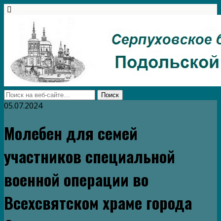
05.07.2024
Молебен для семей
участников специальной
военной операции во
Всехсвятском храме города