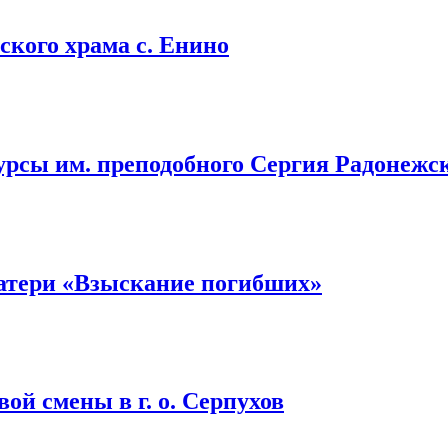
кого храма с. Енино
урсы им. преподобного Сергия Радонежс
атери «Взыскание погибших»
ой смены в г. о. Серпухов