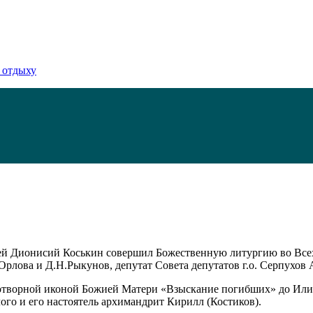
 отдыху
рей Дионисий Коськин совершил Божественную литургию во Всех
Орлова и Д.Н.Рыкунов, депутат Совета депутатов г.о. Серпухов
творной иконой Божией Матери «Взыскание погибших» до Илиин
го и его настоятель архимандрит Кирилл (Костиков).