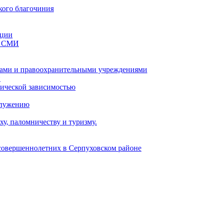
кого благочиния
ации
со СМИ
ами и правоохранительными учреждениями
и
тической зависимостью
служению
у, паломничеству и туризму.
есовершеннолетних в Серпуховском районе