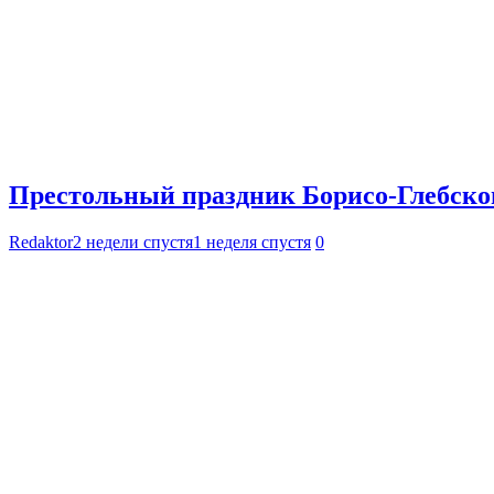
Престольный праздник Борисо-Глебског
Redaktor
2 недели спустя
1 неделя спустя
0