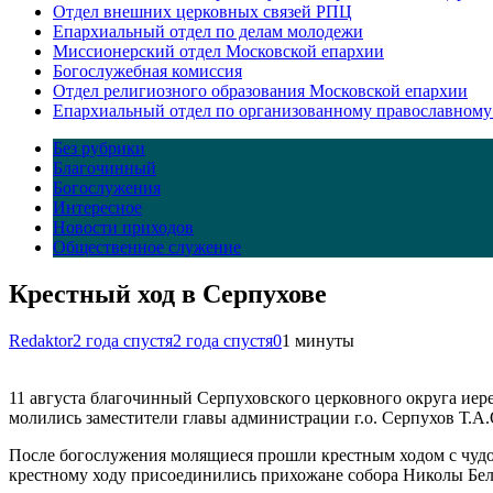
Отдел внешних церковных связей РПЦ
Епархиальный отдел по делам молодежи
Миссионерский отдел Московской епархии
Богослужебная комиссия
Отдел религиозного образования Московской епархии
Епархиальный отдел по организованному православному
Без рубрики
Благочинный
Богослужения
Интересное
Новости приходов
Общественное служение
Крестный ход в Серпухове
Redaktor
2 года спустя
2 года спустя
0
1 минуты
11 августа благочинный Серпуховского церковного округа ие
молились заместители главы администрации г.о. Серпухов Т.А.
После богослужения молящиеся прошли крестным ходом с чудо
крестному ходу присоединились прихожане собора Николы Бело