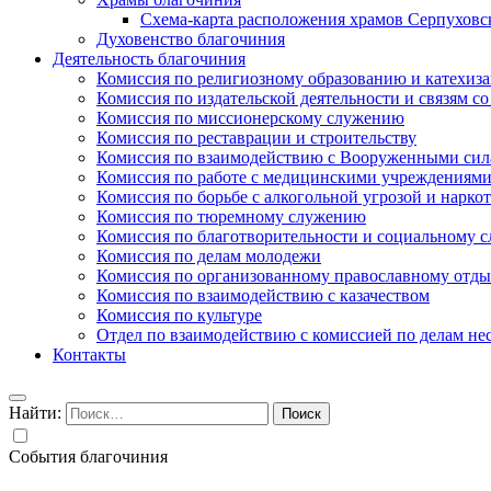
Схема-карта расположения храмов Серпуховс
Духовенство благочиния
Деятельность благочиния
Комиссия по религиозному образованию и катехиз
Комиссия по издательской деятельности и связям 
Комиссия по миссионерскому служению
Комиссия по реставрации и строительству
Комиссия по взаимодействию с Вооруженными сил
Комиссия по работе с медицинскими учреждениям
Комиссия по борьбе с алкогольной угрозой и нарко
Комиссия по тюремному служению
Комиссия по благотворительности и социальному 
Комиссия по делам молодежи
Комиссия по организованному православному отдых
Комиссия по взаимодействию с казачеством
Комиссия по культуре
Отдел по взаимодействию с комиссией по делам н
Контакты
Найти:
События благочиния