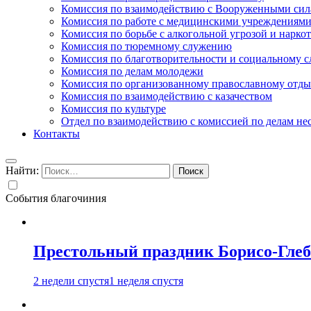
Комиссия по взаимодействию с Вооруженными сил
Комиссия по работе с медицинскими учреждениям
Комиссия по борьбе с алкогольной угрозой и нарко
Комиссия по тюремному служению
Комиссия по благотворительности и социальному 
Комиссия по делам молодежи
Комиссия по организованному православному отдых
Комиссия по взаимодействию с казачеством
Комиссия по культуре
Отдел по взаимодействию с комиссией по делам н
Контакты
Найти:
События благочиния
Престольный праздник Борисо-Глебс
2 недели спустя
1 неделя спустя