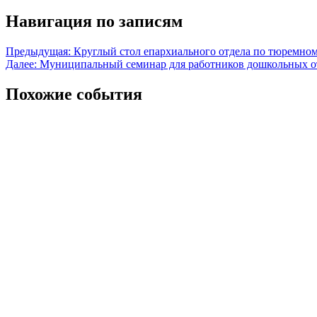
Навигация по записям
Предыдущая:
Круглый стол епархиального отдела по тюремно
Далее:
Муниципальный семинар для работников дошкольных от
Похожие события