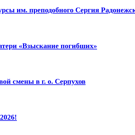
урсы им. преподобного Сергия Радонежс
атери «Взыскание погибших»
ой смены в г. о. Серпухов
2026!