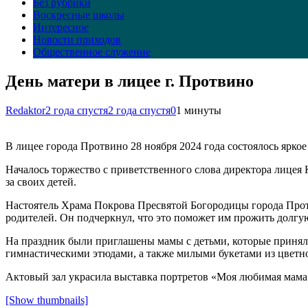
Без рубрики
Воскресные школы
Интересное
Новости приходов
Общественное служение
День матери в лицее г. Протвино
Redaktor
2 года спустя
2 года спустя
0
1 минуты
В лицее города Протвино 28 ноября 2024 года состоялось ярко
Началось торжество с приветственного слова директора лицея К
за своих детей.
Настоятель Храма Покрова Пресвятой Богородицы города Прот
родителей. Он подчеркнул, что это поможет им прожить долгую
На праздник были приглашены мамы с детьми, которые приняли
гимнастическими этюдами, а также милыми букетами из цветн
Актовый зал украсила выставка портретов «Моя любимая мама
[Show thumbnails]