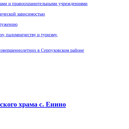
ами и правоохранительными учреждениями
и
тической зависимостью
служению
у, паломничеству и туризму.
есовершеннолетних в Серпуховском районе
кого храма с. Енино