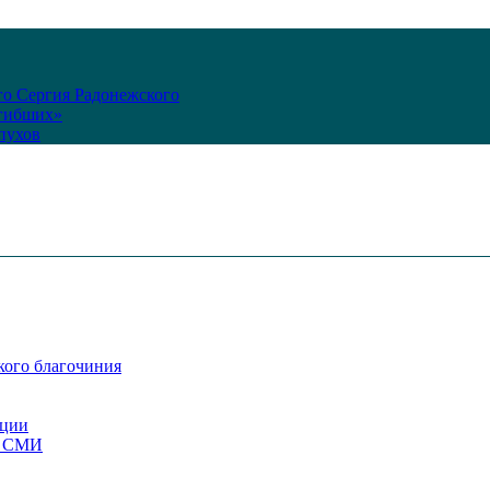
го Сергия Радонежского
огибших»
пухов
кого благочиния
ации
со СМИ