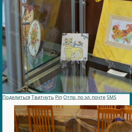
Поделиться
Твитнуть
Pin
Отпр. по эл. почте
SMS