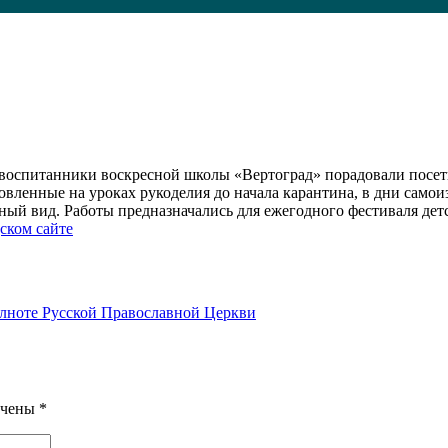
воспитанники воскресной школы «Вертоград» порадовали посети
вленные на уроках рукоделия до начала карантина, в дни само
ый вид. Работы предназначались для ежегодного фестиваля дет
ском сайте
лноте Русской Православной Церкви
ечены
*