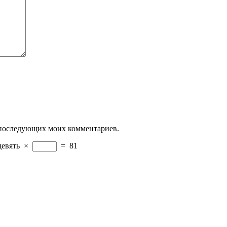
ля последующих моих комментариев.
девять
×
=
81