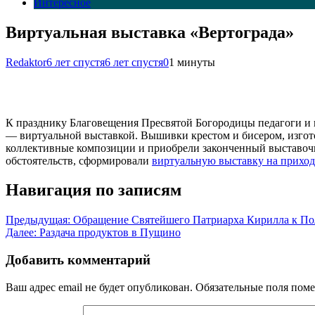
Интересное
Виртуальная выставка «Вертограда»
Redaktor
6 лет спустя
6 лет спустя
0
1 минуты
К празднику Благовещения Пресвятой Богородицы педагоги и 
— виртуальной выставкой. Вышивки крестом и бисером, изгото
коллективные композиции и приобрели законченный выставочн
обстоятельств, сформировали
виртуальную выставку на приход
Навигация по записям
Предыдущая:
Обращение Святейшего Патриарха Кирилла к По
Далее:
Раздача продуктов в Пущино
Добавить комментарий
Ваш адрес email не будет опубликован.
Обязательные поля пом