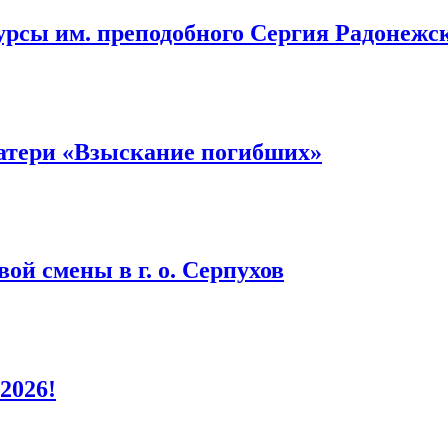
урсы им. преподобного Сергия Радонежс
атери «Взыскание погибших»
ой смены в г. о. Серпухов
2026!