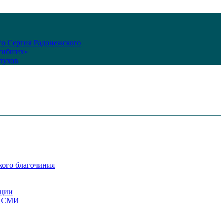
го Сергия Радонежского
огибших»
пухов
кого благочиния
ации
со СМИ