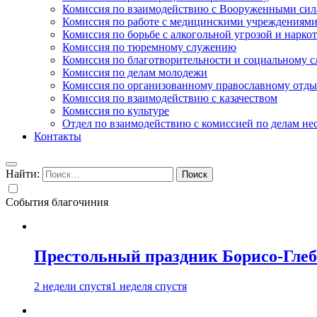
Комиссия по взаимодействию с Вооруженными сил
Комиссия по работе с медицинскими учреждениям
Комиссия по борьбе с алкогольной угрозой и нарко
Комиссия по тюремному служению
Комиссия по благотворительности и социальному 
Комиссия по делам молодежи
Комиссия по организованному православному отдых
Комиссия по взаимодействию с казачеством
Комиссия по культуре
Отдел по взаимодействию с комиссией по делам н
Контакты
Найти:
События благочиния
Престольный праздник Борисо-Глебс
2 недели спустя
1 неделя спустя