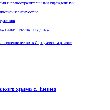
ами и правоохранительными учреждениями
и
тической зависимостью
служению
у, паломничеству и туризму.
есовершеннолетних в Серпуховском районе
кого храма с. Енино