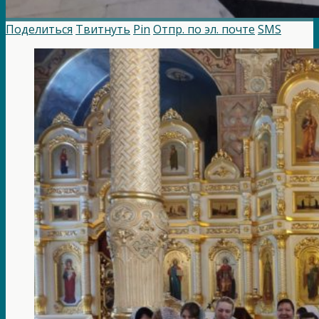
Поделиться
Твитнуть
Pin
Отпр. по эл. почте
SMS