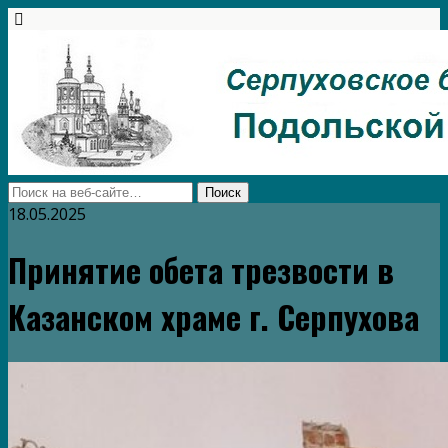
18.05.2025
Принятие обета трезвости в
Казанском храме г. Серпухова