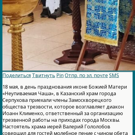
Поделиться
Твитнуть
Pin
Отпр. по эл. почте
SMS
18 мая, в день празднования иконе Божией Матери
«Неупиваемая Чаша», в Казанский храм города
Серпухова приехали члены Замоскворецкого
общества трезвости, которое возглавляет диакон
Иоанн Клименко, ответственный за организацию
трезвенной работы на приходах города Москвы.
Настоятель храма иерей Валерий Гололобов
совершил для гостей молебное пение с чином обета