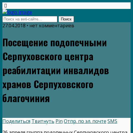
27.04.2018 • нет комментариев
Посещение подопечными
Серпуховского центра
реабилитации инвалидов
храмов Серпуховского
благочиния
Поделиться
Твитнуть
Pin
Отпр. по эл. почте
SMS
26 апреля группа подопечных Серпуховского центра