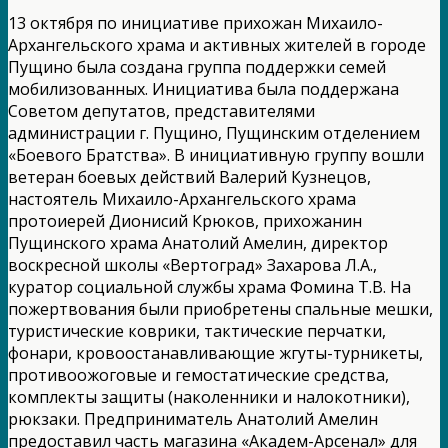
13 октября по инициативе прихожан Михаило-
Архангельского храма и активных жителей в городе
Пущино была создана группа поддержки семей
мобилизованных. Инициатива была поддержана
Советом депутатов, представителями
администрации г. Пущино, Пущинским отделением
«Боевого Братства». В инициативную группу вошли
ветеран боевых действий Валерий Кузнецов,
настоятель Михаило-Архангельского храма
протоиерей Дионисий Крюков, прихожанин
Пущинского храма Анатолий Амелин, директор
воскресной школы «Вертоград» Захарова Л.А.,
куратор социальной службы храма Фомина Т.В. На
пожертвования были приобретены спальные мешки,
туристические коврики, тактические перчатки,
фонари, кровоостанавливающие жгуты-турникеты,
противоожоговые и гемостатические средства,
комплекты защиты (наколенники и налокотники),
рюкзаки. Предприниматель Анатолий Амелин
предоставил часть магазина «Академ-Арсенал» для