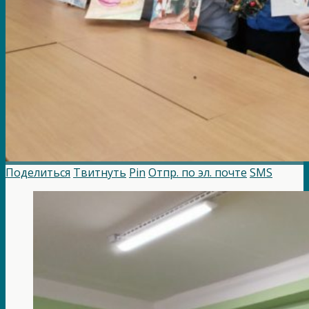
Поделиться
Твитнуть
Pin
Отпр. по эл. почте
SMS