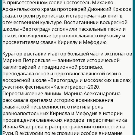
В приветственном слове настоятель Михаило-
Архангельского храма протоиерей Дионисий Крюков
сказал о роли рукописных и старопечатных книг в
отечественной культуре. Воспитанники воскресной
школы «Вертоград» исполнили пасхальные песни и
стихи, посвященные церковнославянскому языку и
просветителям славян Кириллу и Мефодию.
Куратор выставки и автор большей части экспонатов
Марина Петровская — занимается исторической
каллиграфией и традиционной росписью,
преподавала основы церковнославянской вязи в
воскресной школе «Вертоград» и московских школах,
участник фестиваля «Каллиграфест-2020.
Переосмысление линии». Марина Александровна
рассказала зрителям историю возникновения
славянской письменности, отметила роль
равноапостольных Кирилла и Мефодия в истории
просвещения славянских народов, первопечатника
Ивана Федорова в распространении книжности на
Руси. В экскурсии по экспозиции особое внимание