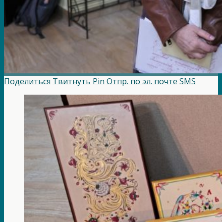
Поделиться
Твитнуть
Pin
Отпр. по эл. почте
SMS