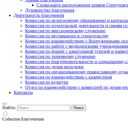
Схема-карта расположения храмов Серпуховс
Духовенство благочиния
Деятельность благочиния
Комиссия по религиозному образованию и катехиз
Комиссия по издательской деятельности и связям 
Комиссия по миссионерскому служению
Комиссия по реставрации и строительству
Комиссия по взаимодействию с Вооруженными сил
Комиссия по работе с медицинскими учреждениям
Комиссия по борьбе с алкогольной угрозой и нарко
Комиссия по тюремному служению
Комиссия по благотворительности и социальному 
Комиссия по делам молодежи
Комиссия по организованному православному отдых
Комиссия по взаимодействию с казачеством
Комиссия по культуре
Отдел по взаимодействию с комиссией по делам н
Контакты
Найти:
События благочиния