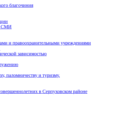
кого благочиния
ации
со СМИ
ами и правоохранительными учреждениями
и
тической зависимостью
служению
у, паломничеству и туризму.
есовершеннолетних в Серпуховском районе