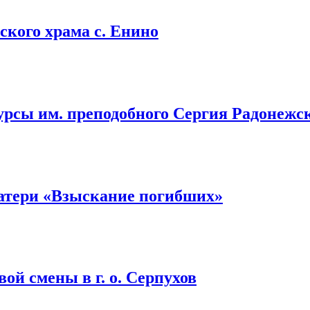
кого храма с. Енино
урсы им. преподобного Сергия Радонежс
атери «Взыскание погибших»
ой смены в г. о. Серпухов