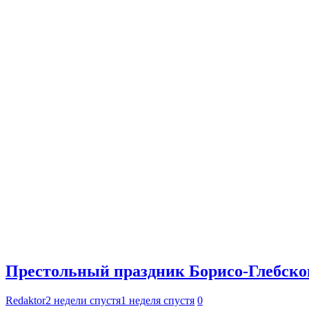
Престольный праздник Борисо-Глебског
Redaktor
2 недели спустя
1 неделя спустя
0