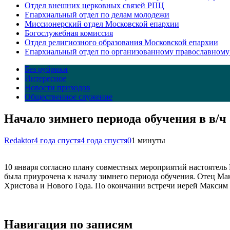
Отдел внешних церковных связей РПЦ
Епархиальный отдел по делам молодежи
Миссионерский отдел Московской епархии
Богослужебная комиссия
Отдел религиозного образования Московской епархии
Епархиальный отдел по организованному православному
Без рубрики
Интересное
Новости приходов
Общественное служение
Начало зимнего периода обучения в в/ч
Redaktor
4 года спустя
4 года спустя
0
1 минуты
10 января согласно плану совместных мероприятий настоятель
была приурочена к началу зимнего периода обучения. Отец Ма
Христова и Нового Года. По окончании встречи иерей Максим
Навигация по записям