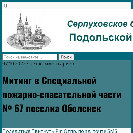
07.10.2022 • нет комментариев
Митинг в Специальной
пожарно-спасательной части
№ 67 поселка Оболенск
Поделиться
Твитнуть
Pin
Отпр. по эл. почте
SMS