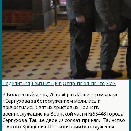
Поделиться
Твитнуть
Pin
Отпр. по эл. почте
SMS
В Воскресный день, 26 ноября в Ильинском храме
г.Серпухова за богослужением молились и
причастились Святых Христовых Таинств
военнослужащие из Воинской части №55443 города
Серпухова. Так же двое из солдат приняли Таинство
Святого Крещения. По окончании богослужения