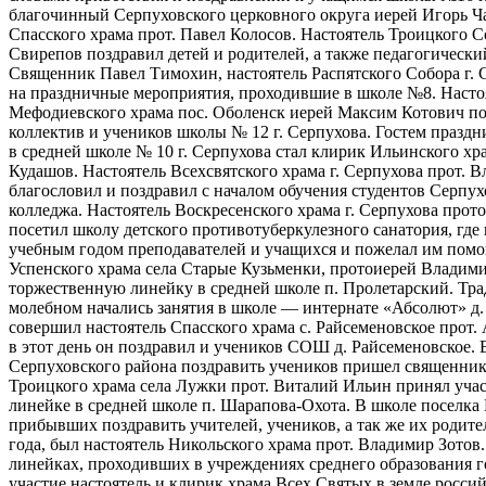
благочинный Серпуховского церковного округа иерей Игорь Ча
Спасского храма прот. Павел Колосов. Настоятель Троицкого С
Свирепов поздравил детей и родителей, а также педагогическ
Священник Павел Тимохин, настоятель Распятского Собора г. 
на праздничные мероприятия, проходившие в школе №8. Насто
Мефодиевского храма пос. Оболенск иерей Максим Котович по
коллектив и учеников школы № 12 г. Серпухова. Гостем празд
в средней школе № 10 г. Серпухова стал клирик Ильинского х
Кудашов. Настоятель Всехсвятского храма г. Серпухова прот. 
благословил и поздравил с началом обучения студентов Серпух
колледжа. Настоятель Воскресенского храма г. Серпухова про
посетил школу детского противотуберкулезного санатория, где
учебным годом преподавателей и учащихся и пожелал им помо
Успенского храма села Старые Кузьменки, протоиерей Владим
торжественную линейку в средней школе п. Пролетарский. Т
молебном начались занятия в школе — интернате «Абсолют» д.
совершил настоятель Спасского храма с. Райсеменовское прот. 
в этот день он поздравил и учеников СОШ д. Райсеменовское. 
Серпуховского района поздравить учеников пришел священник
Троицкого храма села Лужки прот. Виталий Ильин принял уча
линейке в средней школе п. Шарапова-Охота. В школе поселка 
прибывших поздравить учителей, учеников, а так же их родите
года, был настоятель Никольского храма прот. Владимир Зотов
линейках, проходивших в учреждениях среднего образования 
участие настоятель и клирик храма Всех Святых в земле росси