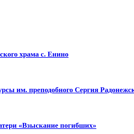
кого храма с. Енино
урсы им. преподобного Сергия Радонежс
атери «Взыскание погибших»