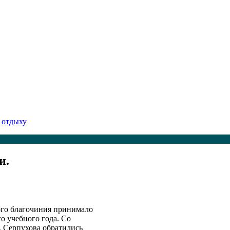
 отдыху
и.
ого благочиния принимало
о учебного года. Со
. Серпухова обратились