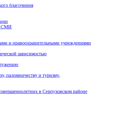
кого благочиния
ации
со СМИ
ами и правоохранительными учреждениями
и
тической зависимостью
служению
у, паломничеству и туризму.
есовершеннолетних в Серпуховском районе