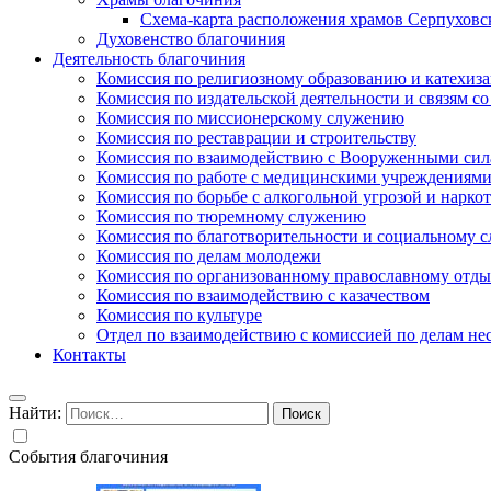
Схема-карта расположения храмов Серпуховс
Духовенство благочиния
Деятельность благочиния
Комиссия по религиозному образованию и катехиз
Комиссия по издательской деятельности и связям 
Комиссия по миссионерскому служению
Комиссия по реставрации и строительству
Комиссия по взаимодействию с Вооруженными сил
Комиссия по работе с медицинскими учреждениям
Комиссия по борьбе с алкогольной угрозой и нарко
Комиссия по тюремному служению
Комиссия по благотворительности и социальному 
Комиссия по делам молодежи
Комиссия по организованному православному отдых
Комиссия по взаимодействию с казачеством
Комиссия по культуре
Отдел по взаимодействию с комиссией по делам н
Контакты
Найти:
События благочиния