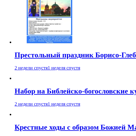
Престольный праздник Борисо-Глебс
2 недели спустя
1 неделя спустя
Набор на Библейско-богословские к
2 недели спустя
1 неделя спустя
Крестные ходы с образом Божией М