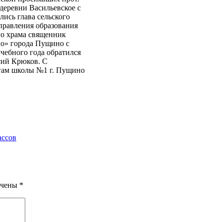
деревни Васильевское с
ись глава сельского
Управления образования
го храма священник
о» города Пущино с
чебного года обратился
сий Крюков. С
огам школы №1 г. Пущино
ассов
ечены
*