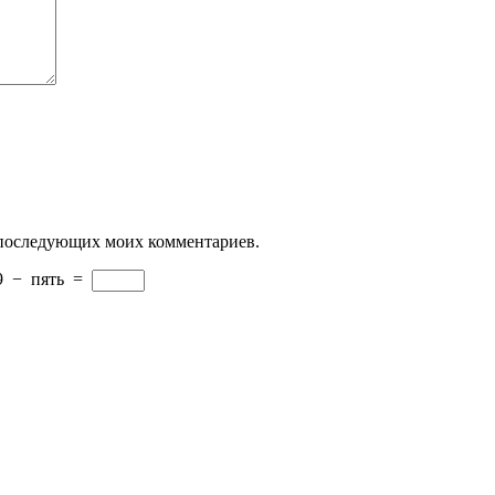
ля последующих моих комментариев.
9
−
пять
=