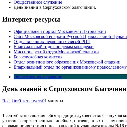
Общественное служение
День знаний в Серпуховском благочинии.
Интернет-ресурсы
Официальный портал Московской Патриархии
Сайт Московской епархии Русской Православной Церкви
Отдел внешних церковных связей РПЦ
Епархиальный отдел по делам молодежи
Миссионерский отдел Московской епархии
Богослужебная комиссия
Отдел религиозного образования Московской епархии
Епархиальный отдел по организованному православному
Общественное служение
День знаний в Серпуховском благочини
Redaktor
9 лет спустя
0
1 минуты
1 сентября по сложившейся традиции духовенство Серпуховск
участие в торжественных линейках, посвященных началу новог
словами приветствия и поздравлений к учащимся школы №16 г