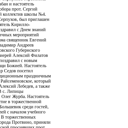
бан и настоятель
обора прот. Сергий
ий коллектив школы №4.
Серпухов, был приглашен
ятель Кирилло-
здравил с Днем знаний
ничных мероприятий
рама священник Евгений
Владимир Андреев
овского Губернского
тоиерей Алексий Филатов
 поздравил с новым
щи Божией. Настоятель
ир Седов посетил
радиционным праздничным
 Райсеменовское, который
Алексий Лебедев, а также
В с. Липицы
 Олег Журба. Настоятель
стие в торжественной
Большевик среди гостей,
лей с началом учебного
. В торжественных
города Протвино, приняли
йской просиявших прот.