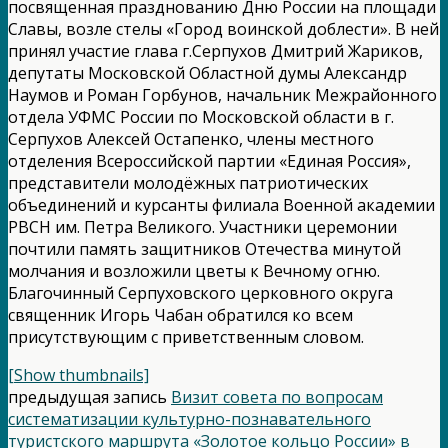
посвященная празднованию Дню России на площади
Славы, возле стелы «Город воинской доблести». В ней
принял участие глава г.Серпухов Дмитрий Жариков,
депутаты Московской Областной думы Александр
Наумов и Роман Горбунов, начальник Межрайонного
отдела УФМС России по Московской области в г.
Серпухов Алексей Остапенко, члены местного
отделения Всероссийской партии «Единая Россия»,
представители молодёжных патриотических
объединений и курсанты филиала Военной академии
РВСН им. Петра Великого. Участники церемонии
почтили память защитников Отечества минутой
молчания и возложили цветы к Вечному огню.
Благочинный Серпуховского церковного округа
священник Игорь Чабан обратился ко всем
присутствующим с приветственным словом.
[Show thumbnails]
предыдущая запись
Визит совета по вопросам
систематизации культурно-познавательного
туристского маршрута «Золотое кольцо России» в