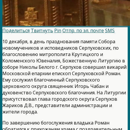
Поделиться
Твитнуть
Pin
Отпр. по эл. почте
SMS
10 декабря, в день празднования памяти Собора
новомучеников и исповедников Серпуховских, по
благословению митрополита Крутицкого и
Коломенского Ювеналия, Божественную Литургию в
соборе Николы Белого г. Серпухов совершил викарий
Московской епархии епископ Серпуховской Роман.
Ему сослужил благочинный Серпуховского
церковного округа священник Игорь Чабан и
духовенство Серпуховского благочиния. На Литургии
присутствовал глава городского округа Серпухов
Жариков Д.В., представители администрации и
жители города.
По завершению богослужения владыка Роман
обратился к прихожанам храма с поздравительным