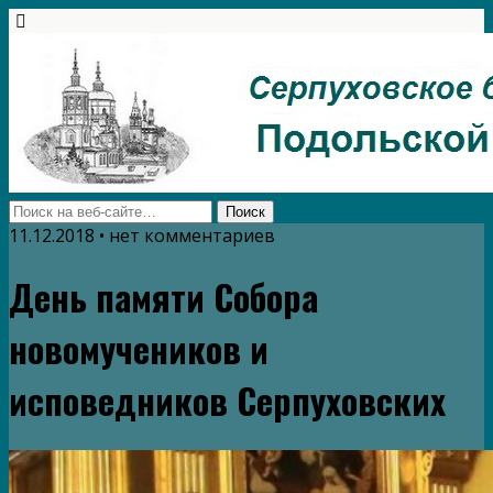
11.12.2018 • нет комментариев
День памяти Собора
новомучеников и
исповедников Серпуховских