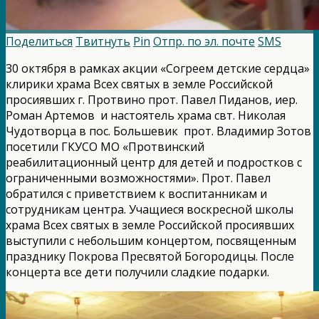
Поделиться
Твитнуть
Pin
Отпр. по эл. почте
SMS
30 октября в рамках акции «Согреем детские сердца»
клирики храма Всех святых в земле Российской
просиявших г. Протвино прот. Павел Пиданов, иер.
Роман Артемов и настоятель храма свт. Николая
Чудотворца в пос. Большевик прот. Владимир Зотов
посетили ГКУСО МО «Протвинский
реабилитационный центр для детей и подростков с
ограниченными возможностями». Прот. Павел
обратился с приветствием к воспитанникам и
сотрудникам центра. Учащиеся воскресной школы
храма Всех святых в земле Российской просиявших
выступили с небольшим концертом, посвященным
празднику Покрова Пресвятой Богородицы. После
концерта все дети получили сладкие подарки.