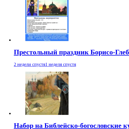
Престольный праздник Борисо-Глебс
2 недели спустя
1 неделя спустя
Набор на Библейско-богословские к