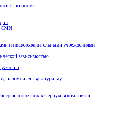
кого благочиния
ации
со СМИ
ами и правоохранительными учреждениями
и
тической зависимостью
служению
у, паломничеству и туризму.
есовершеннолетних в Серпуховском районе