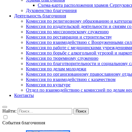
Схема-карта расположения храмов Серпуховс
Духовенство благочиния
Деятельность благочиния
Комиссия по религиозному образованию и катехиз
Комиссия по издательской деятельности и связям 
Комиссия по миссионерскому служению
Комиссия по реставрации и строительству
Комиссия по взаимодействию с Вооруженными сил
Комиссия по работе с медицинскими учреждениям
Комиссия по борьбе с алкогольной угрозой и нарко
Комиссия по тюремному служению
Комиссия по благотворительности и социальному 
Комиссия по делам молодежи
Комиссия по организованному православному отдых
Комиссия по взаимодействию с казачеством
Комиссия по культуре
Отдел по взаимодействию с комиссией по делам н
Контакты
Найти:
События благочиния