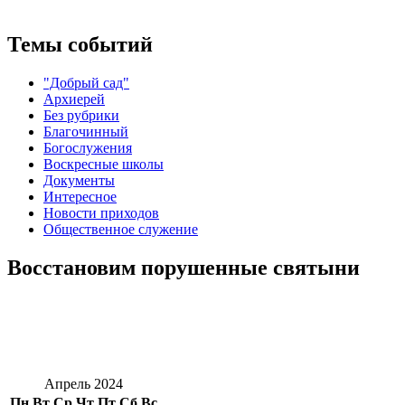
Темы событий
"Добрый сад"
Архиерей
Без рубрики
Благочинный
Богослужения
Воскресные школы
Документы
Интересное
Новости приходов
Общественное служение
Восстановим порушенные святыни
Апрель 2024
Пн
Вт
Ср
Чт
Пт
Сб
Вс