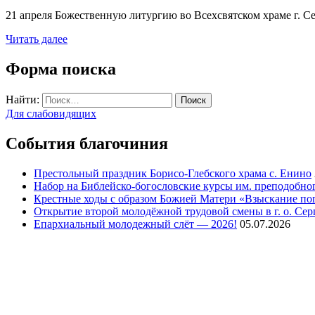
21 апреля Божественную литургию во Всехсвятском храме г. 
Читать далее
Форма поиска
Найти:
Для слабовидящих
События благочиния
Престольный праздник Борисо-Глебского храма с. Енино
Набор на Библейско-богословские курсы им. преподобно
Крестные ходы с образом Божией Матери «Взыскание п
Открытие второй молодёжной трудовой смены в г. о. Сер
Епархиальный молодежный слёт — 2026!
05.07.2026