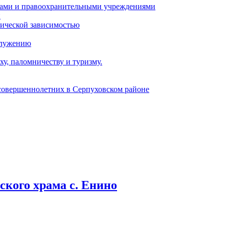
ами и правоохранительными учреждениями
и
тической зависимостью
служению
у, паломничеству и туризму.
есовершеннолетних в Серпуховском районе
кого храма с. Енино