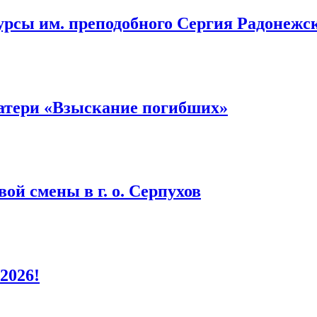
урсы им. преподобного Сергия Радонежс
атери «Взыскание погибших»
ой смены в г. о. Серпухов
2026!