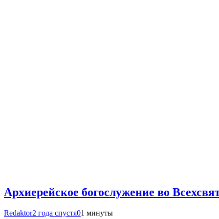
Архиерейское богослужение во Всехсвят
Redaktor
2 года спустя
0
1 минуты