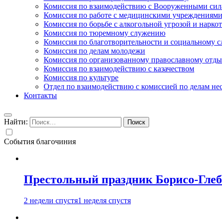
Комиссия по взаимодействию с Вооруженными сил
Комиссия по работе с медицинскими учреждениям
Комиссия по борьбе с алкогольной угрозой и нарко
Комиссия по тюремному служению
Комиссия по благотворительности и социальному 
Комиссия по делам молодежи
Комиссия по организованному православному отдых
Комиссия по взаимодействию с казачеством
Комиссия по культуре
Отдел по взаимодействию с комиссией по делам н
Контакты
Найти:
События благочиния
Престольный праздник Борисо-Глебс
2 недели спустя
1 неделя спустя