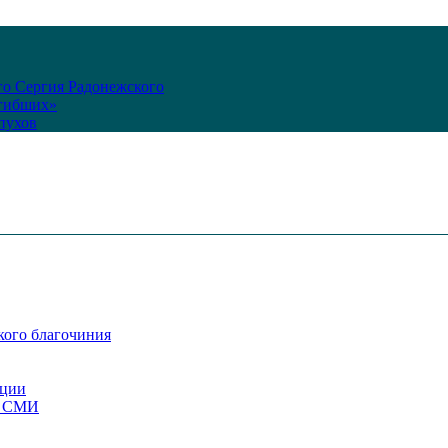
го Сергия Радонежского
огибших»
пухов
кого благочиния
ации
со СМИ