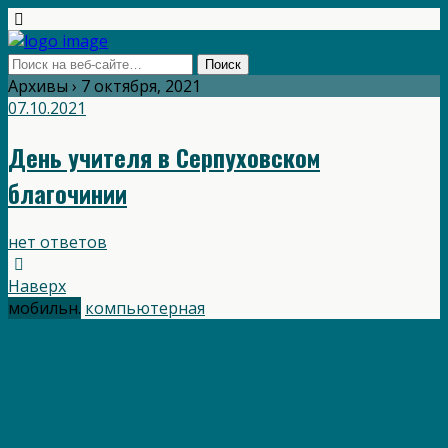
Архивы › 7 октября, 2021
07.10.2021
День учителя в Серпуховском
благочинии
нет ответов
Наверх
мобильн.
компьютерная