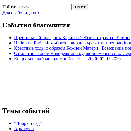
Найти:
Для слабовидящих
События благочиния
Престольный праздник Борисо-Глебского храма с. Енино
Набор на Библейско-богословские курсы им. преподобно
Крестные ходы с образом Божией Матери «Взыскание п
Открытие второй молодёжной трудовой смены в г. о. Сер
Епархиальный молодежный слёт — 2026!
05.07.2026
Темы событий
"Добрый сад"
Архиерей