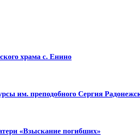
кого храма с. Енино
урсы им. преподобного Сергия Радонежс
атери «Взыскание погибших»