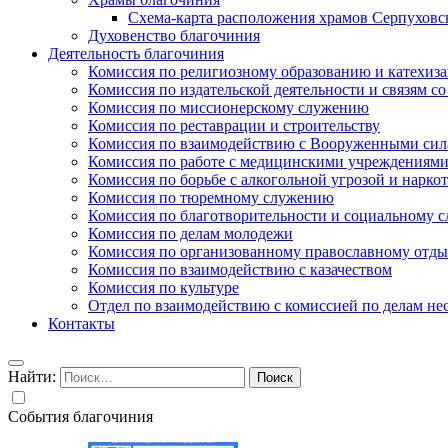
Схема-карта расположения храмов Серпуховс
Духовенство благочиния
Деятельность благочиния
Комиссия по религиозному образованию и катехиз
Комиссия по издательской деятельности и связям 
Комиссия по миссионерскому служению
Комиссия по реставрации и строительству
Комиссия по взаимодействию с Вооруженными сил
Комиссия по работе с медицинскими учреждениям
Комиссия по борьбе с алкогольной угрозой и нарко
Комиссия по тюремному служению
Комиссия по благотворительности и социальному 
Комиссия по делам молодежи
Комиссия по организованному православному отдых
Комиссия по взаимодействию с казачеством
Комиссия по культуре
Отдел по взаимодействию с комиссией по делам н
Контакты
Найти:
События благочиния