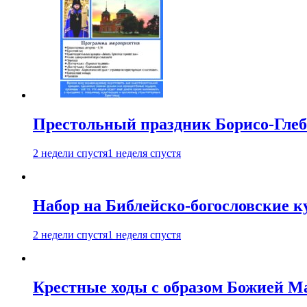
Престольный праздник Борисо-Глебс
2 недели спустя
1 неделя спустя
Набор на Библейско-богословские к
2 недели спустя
1 неделя спустя
Крестные ходы с образом Божией М