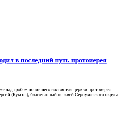
дил в последний путь протоиерея
ме над гробом почившего настоятеля церкви протоиерея
ргий (Куксов), благочинный церквей Серпуховского округа