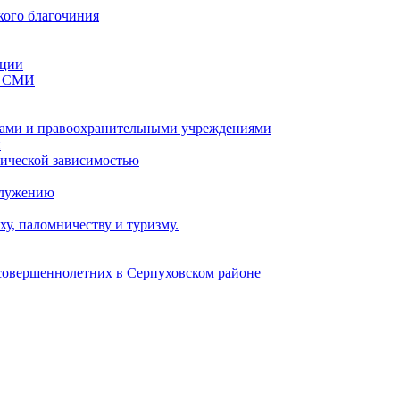
кого благочиния
ации
со СМИ
ами и правоохранительными учреждениями
и
тической зависимостью
служению
у, паломничеству и туризму.
есовершеннолетних в Серпуховском районе